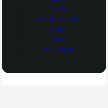
Kontakt
Live Cams (ekstern lenke)
Studiepoeng
Avtrykk
Personvernerklæring