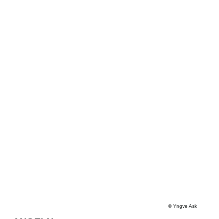
©
Yngve Ask