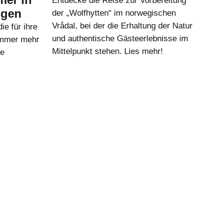
Entdecke die Reise zur Vorbereitung
ugen
der „Wolfhytten“ im norwegischen
Vrådal, bei der die Erhaltung der Natur
e für ihre
und authentische Gästeerlebnisse im
 immer mehr
Mittelpunkt stehen. Lies mehr!
te