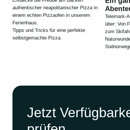
Ein gan
Entdecke die Freude am Backen
Abente
authentischer neapolitanischer Pizza in
einem echten Pizzaofen in unserem
Telemark-A
Ferienhaus.
über: Von 
Tipps und Tricks für eine perfekte
zum Skifah
selbstgemachte Pizza.
Naturwunder
Südnorweg
Jetzt Verfügbarke
prüfen