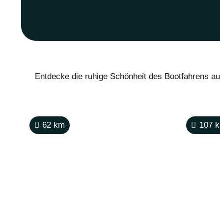
Entdecke die ruhige Schönheit des Bootfahrens au
62
km
107
k