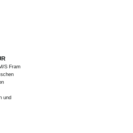
UR
 M/S Fram
ischen
on
n und