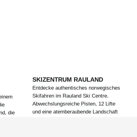
SKIZENTRUM RAULAND
Entdecke authentisches norwegisches
Skifahren im Rauland Ski Centre.
 einem
Abwechslungsreiche Pisten, 12 Lifte
ie
und eine atemberaubende Landschaft
nd, die
erwarten dich für ein unvergessliches
 und vieles
Skierlebnis.
uss in der