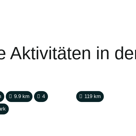
 Aktivitäten in d
m
9.9
km
4
119
km
ark