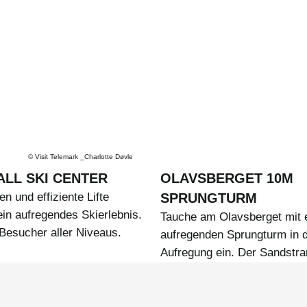
©
Visit Telemark _Charlotte Døvle
LL SKI CENTER
OLAVSBERGET 10M
en und effiziente Lifte
SPRUNGTURM
ein aufregendes Skierlebnis.
Tauche am Olavsberget mit
 Besucher aller Niveaus.
aufregenden Sprungturm in d
Aufregung ein. Der Sandstra
kinderfreundlichen Gewässer
mehr machen ihn zu einem M
Nähe von Larvik.