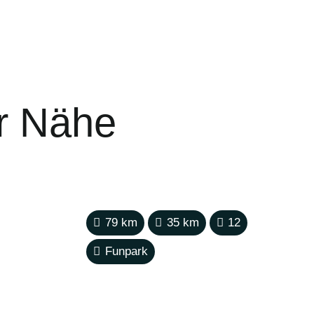
er Nähe
79
km
35
km
12
Funpark