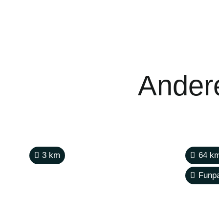
Andere
3
km
64
k
Funp