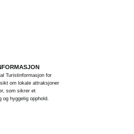
INFORMASJON
l Turistinformasjon for
nsikt om lokale attraksjoner
er, som sikrer et
 og hyggelig opphold.