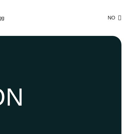
gg
NO
ON