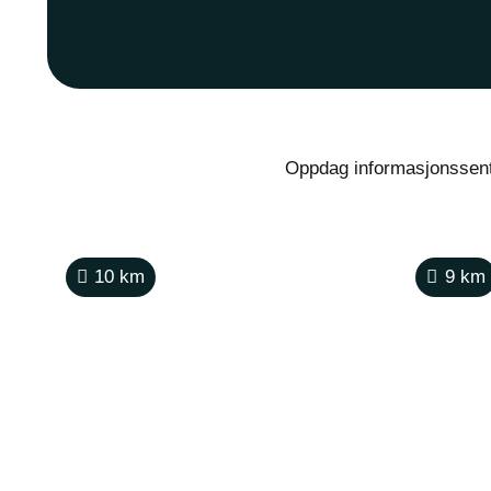
Oppdag informasjonssentr
10
km
9
km