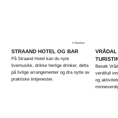
©
Raisfoto
STRAAND HOTEL OG BAR
VRÅDAL
På Straand Hotel kan du nyte
TURIST
livemusikk, drikke herlige drinker, delta
Besøk Vråda
på livlige arrangementer og dra nytte av
verdifull in
praktiske lintjenester.
og aktivitet
minneverdig