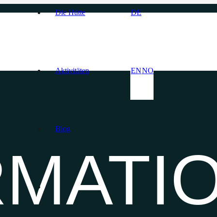
Die Hütte
DE
Aktivitäten
EN
NO
Blog
RMATI