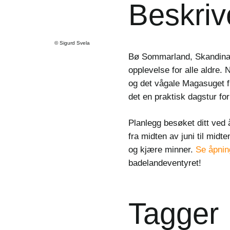
Beskriv
©
Sigurd Svela
Bø Sommarland, Skandinav
opplevelse for alle aldre.
og det vågale Magasuget fri
det en praktisk dagstur for
Planlegg besøket ditt ved
fra midten av juni til mid
og kjære minner.
Se åpnin
badelandeventyret!
Tagger