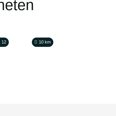
rheten
12
10
km