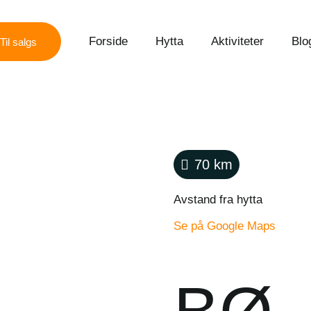
Forside
Hytta
Aktiviteter
Blo
Til salgs
70
km
Avstand fra hytta
Se på Google Maps