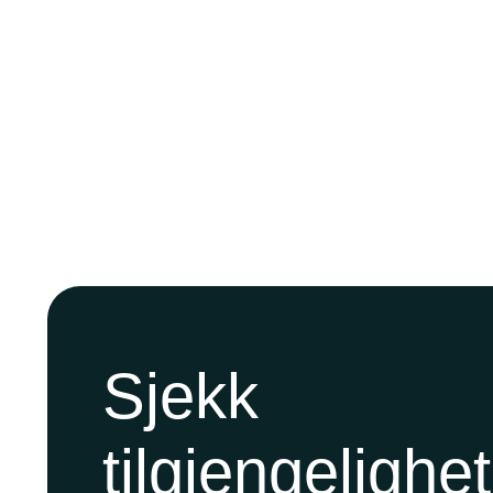
Sjekk
tilgjengelighe