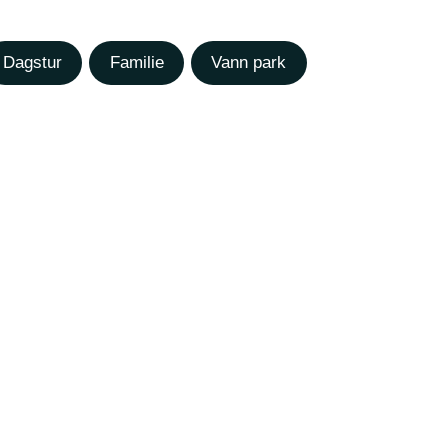
Dagstur
Familie
Vann park