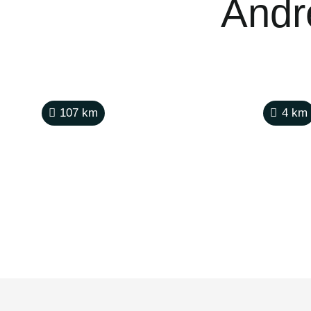
Andre
107
km
4
km