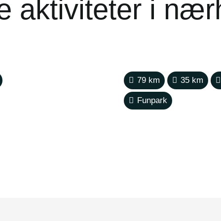
 aktiviteter i næ
79
km
35
km
Funpark