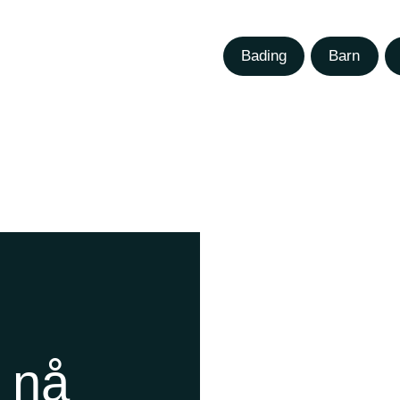
Bading
Barn
t nå