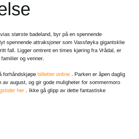
else
ias største badeland, byr på en spennende
 Nyt spennende attraksjoner som Vassføyka gigantsklie
tt fall. Ligger omtrent en times kjøring fra Vrådal, er
 familier og venner.
 å forhåndskjøpe
billetter online
. Parken er åpen daglig
ten av august, og gir gode muligheter for sommermoro
gstider her
. Ikke gå glipp av dette fantastiske