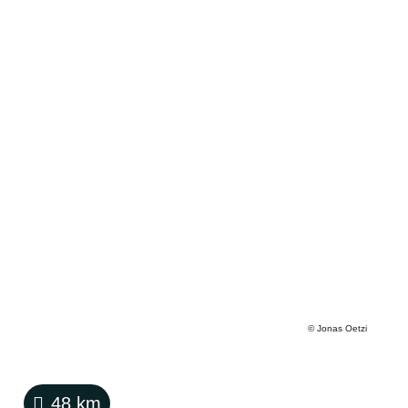
©
Jonas Oetzi
48
km