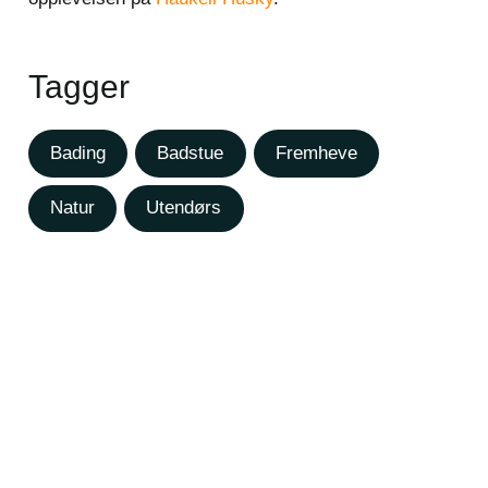
Tagger
Bading
Badstue
Fremheve
Natur
Utendørs