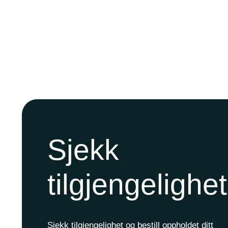
Sjekk
tilgjengelighe
Sjekk tilgjengelighet og bestill oppholdet ditt