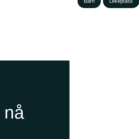
Barn
Lekeplass
t nå