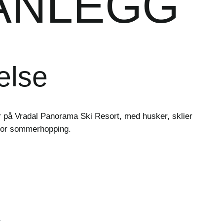
ANLEGG
else
r på Vradal Panorama Ski Resort, med husker, sklier
 for sommerhopping.