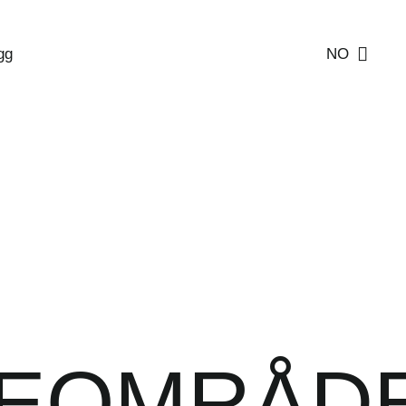
gg
NO
KEOMRÅD