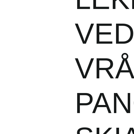
VE
VRÅ
PA