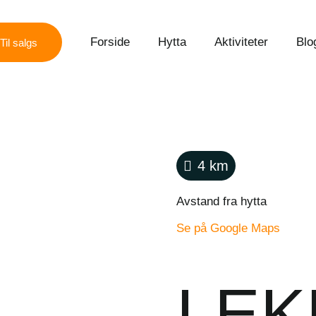
Forside
Hytta
Aktiviteter
Blo
Til salgs
4
km
Avstand fra hytta
Se på Google Maps
LE