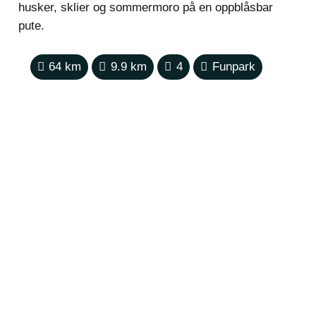
husker, sklier og sommermoro på en oppblåsbar
pute.
64
km
9.9
km
4
Funpark