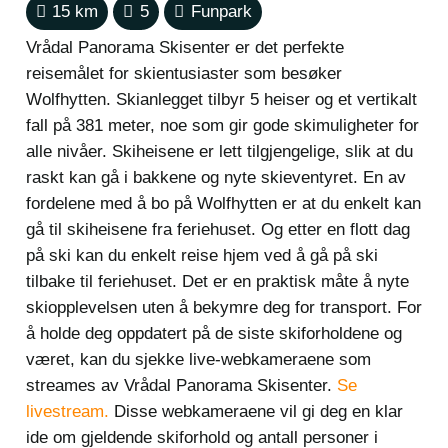
15
km
5
Funpark
Vrådal Panorama Skisenter er det perfekte
reisemålet for skientusiaster som besøker
Wolfhytten. Skianlegget tilbyr 5 heiser og et vertikalt
fall på 381 meter, noe som gir gode skimuligheter for
alle nivåer. Skiheisene er lett tilgjengelige, slik at du
raskt kan gå i bakkene og nyte skieventyret. En av
fordelene med å bo på Wolfhytten er at du enkelt kan
gå til skiheisene fra feriehuset. Og etter en flott dag
på ski kan du enkelt reise hjem ved å gå på ski
tilbake til feriehuset. Det er en praktisk måte å nyte
skiopplevelsen uten å bekymre deg for transport. For
å holde deg oppdatert på de siste skiforholdene og
været, kan du sjekke live-webkameraene som
streames av Vrådal Panorama Skisenter.
Se
livestream.
Disse webkameraene vil gi deg en klar
ide om gjeldende skiforhold og antall personer i