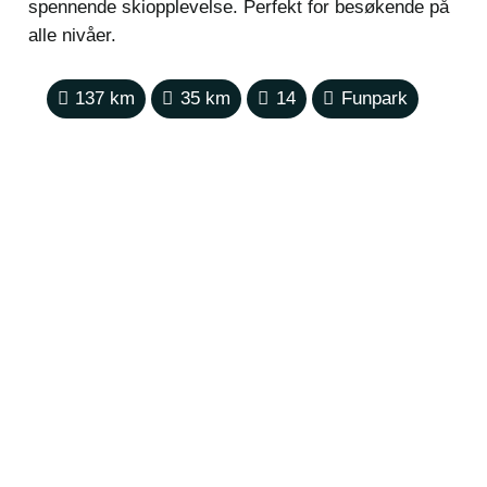
spennende skiopplevelse. Perfekt for besøkende på
alle nivåer.
137
km
35
km
14
Funpark