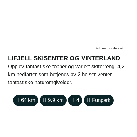
©
Even Lundefaret
LIFJELL SKISENTER OG VINTERLAND
Opplev fantastiske topper og variert skiterreng. 4,2
km nedfarter som betjenes av 2 heiser venter i
fantastiske naturomgivelser.
64
km
9.9
km
4
Funpark