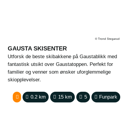
©
Trond Stegarud
GAUSTA SKISENTER
Utforsk de beste skibakkene på Gaustablikk med
fantastisk utsikt over Gaustatoppen. Perfekt for
familier og venner som ønsker uforglemmelige
skiopplevelser.
0.2
km
15
km
5
Funpark