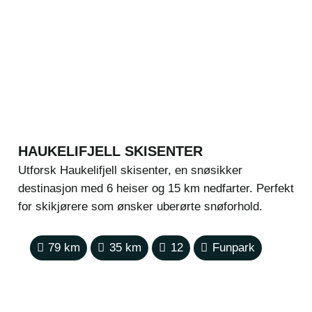
HAUKELIFJELL SKISENTER
Utforsk Haukelifjell skisenter, en snøsikker
destinasjon med 6 heiser og 15 km nedfarter. Perfekt
for skikjørere som ønsker uberørte snøforhold.
79
km
35
km
12
Funpark