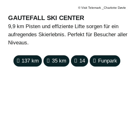
©
Visit Telemark _Charlotte Døvle
GAUTEFALL SKI CENTER
9,9 km Pisten und effiziente Lifte sorgen für ein
aufregendes Skierlebnis. Perfekt für Besucher aller
Niveaus.
137
km
35
km
14
Funpark