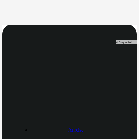
©
Yngve Ask
Anreise