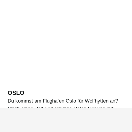
OSLO
Du kommst am Flughafen Oslo für Wolfhytten an?
Mach einen Halt und erkunde Oslos Charme mit
seinen Restaurants, der Architektur und der
entspannten Atmosphäre.