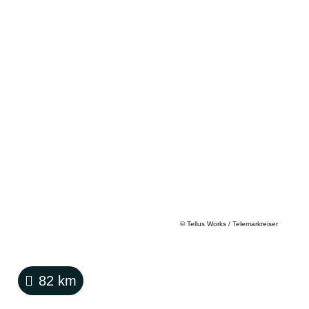
©
Tellus Works / Telemarkreiser
82
km