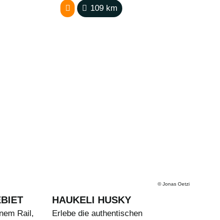
109
km
©
Jonas Oetzi
BIET
HAUKELI HUSKY
inem Rail,
Erlebe die authentischen