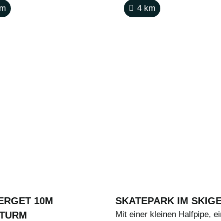
m
4
km
ERGET 10M
SKATEPARK IM SKIGE
TURM
Mit einer kleinen Halfpipe, e