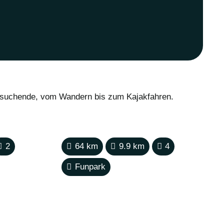
uersuchende, vom Wandern bis zum Kajakfahren.
2
64
km
9.9
km
4
Funpark