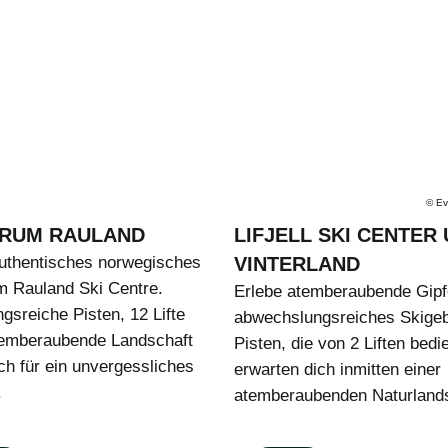
©
Ev
TRUM RAULAND
LIFJELL SKI CENTER
uthentisches norwegisches
VINTERLAND
m Rauland Ski Centre.
Erlebe atemberaubende Gipfe
sreiche Pisten, 12 Lifte
abwechslungsreiches Skigeb
temberaubende Landschaft
Pisten, die von 2 Liften bedi
ch für ein unvergessliches
erwarten dich inmitten einer
.
atemberaubenden Naturlands