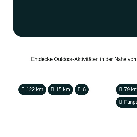
Entdecke Outdoor-Aktivitäten in der Nähe von
122
km
15
km
6
79
k
Funp