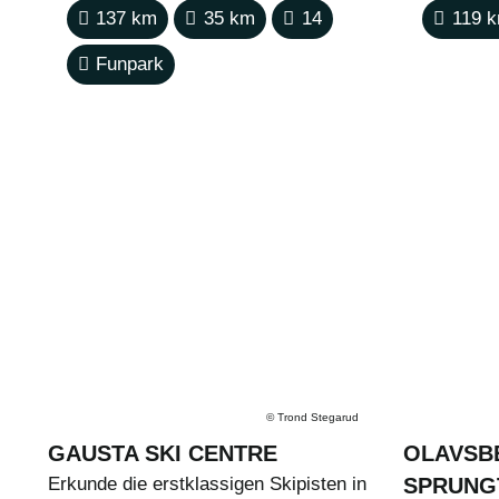
137
km
35
km
14
119
k
Funpark
©
Trond Stegarud
GAUSTA SKI CENTRE
OLAVSB
Erkunde die erstklassigen Skipisten in
SPRUNG