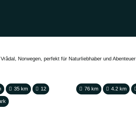
 Vrådal, Norwegen, perfekt für Naturliebhaber und Abente
m
35
km
12
76
km
4.2
km
ark