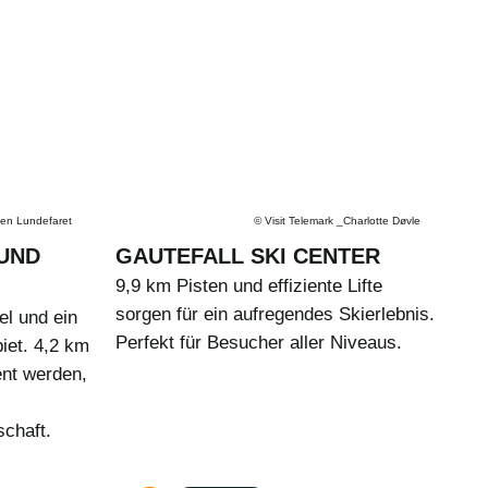
en Lundefaret
©
Visit Telemark _Charlotte Døvle
 UND
GAUTEFALL SKI CENTER
9,9 km Pisten und effiziente Lifte
sorgen für ein aufregendes Skierlebnis.
l und ein
Perfekt für Besucher aller Niveaus.
iet. 4,2 km
ent werden,
chaft.